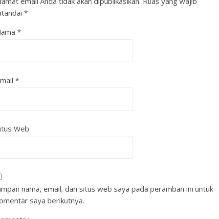
lamat email Anda tidak akan dipublikasikan.
Ruas yang wajib
itandai
*
Nama
*
mail
*
itus Web
impan nama, email, dan situs web saya pada peramban ini untuk
omentar saya berikutnya.