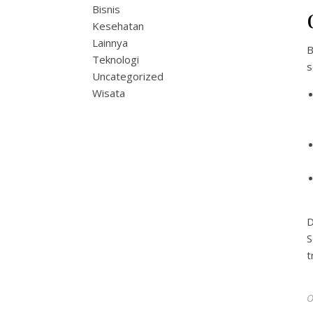
Bisnis
Kesehatan
Lainnya
B
Teknologi
s
Uncategorized
Wisata
D
S
t
O