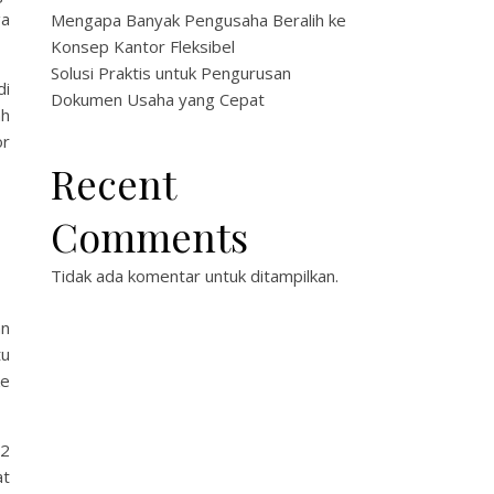
ga
Mengapa Banyak Pengusaha Beralih ke
Konsep Kantor Fleksibel
Solusi Praktis untuk Pengurusan
di
Dokumen Usaha yang Cepat
ah
or
Recent
Comments
Tidak ada komentar untuk ditampilkan.
an
tu
ke
/2
at