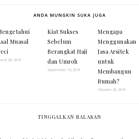
ANDA MUNGKIN SUKA JUGA
Mengetahui
Kiat Sukses
Mengapa
Asal Muasal
Sebelum
Menggunakan
eci
Berangkat Haji
Jasa Arsitek
aret 28, 2019
dan Umroh
untuk
September 15, 2019
Membangun
Rumah?
Oktober 18, 2019
TINGGALKAN BALASAN