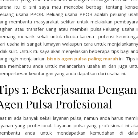
arena itu di sini saya mau mencoba berbagi tentang kons
eluang usaha PPOB. Peluang usaha PPOB adalah peluang usa
ang membantu masyarakat sekitar untuk melakukan pembayar
agihan atau transfer uang atau membeli pulsa.
Peluang usaha i
emang menarik sekali untuk dicoba karena potensi keuntung
ari usaha ini sangat lumayan walaupun cara untuk menjalankann
idak sulit. Untuk itu saya akan menjelaskan beberapa tips bagi an
ang ingin menjalankan
bisnis agen pulsa paling murah
ini. Tips i
isa membantu anda untuk melancarkan usaha ini dan juga unt
emperbesar keuntungan yang anda dapatkan dari usaha ini.
Tips 1: Bekerjasama Dengan
Agen Pulsa Profesional
aat ini ada banyak sekali layanan pulsa, namun anda harus memil
ayanan yang profesional. Layanan pulsa yang profesional ini ak
membantu anda untuk mendapatkan kemudahan di dala