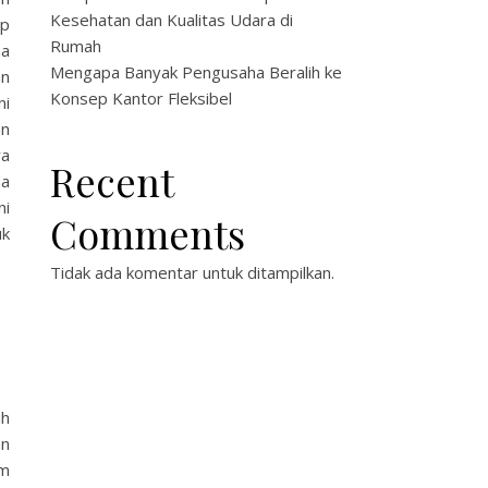
Kesehatan dan Kualitas Udara di
ep
Rumah
ha
Mengapa Banyak Pengusaha Beralih ke
an
Konsep Kantor Fleksibel
ni
an
ya
Recent
da
ni
Comments
uk
Tidak ada komentar untuk ditampilkan.
ih
an
m