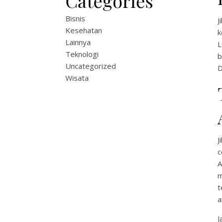
Categories
Bisnis
J
Kesehatan
k
Lainnya
L
Teknologi
b
Uncategorized
D
Wisata
J
c
A
m
t
a
J