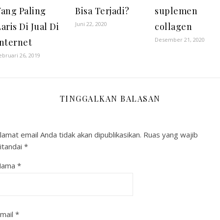
Yang Paling
Bisa Terjadi?
suplemen
Juni 22, 2020
aris Di Jual Di
collagen
Desember 21, 2020
Internet
ebruari 26, 2019
TINGGALKAN BALASAN
lamat email Anda tidak akan dipublikasikan.
Ruas yang wajib
itandai
*
Nama
*
mail
*