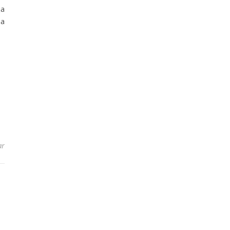
ja
na
ar