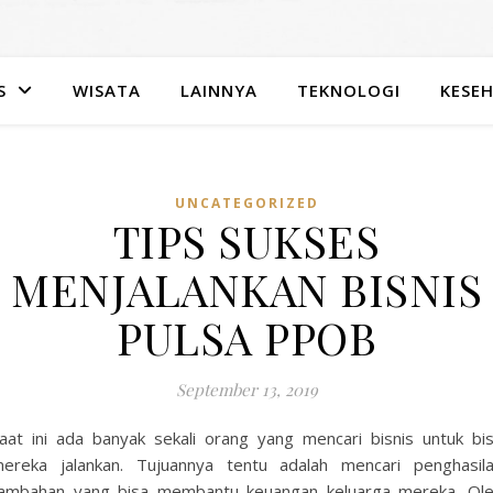
S
WISATA
LAINNYA
TEKNOLOGI
KESE
UNCATEGORIZED
TIPS SUKSES
MENJALANKAN BISNIS
PULSA PPOB
September 13, 2019
aat ini ada banyak sekali orang yang mencari bisnis untuk bi
ereka jalankan. Tujuannya tentu adalah mencari penghasil
ambahan yang bisa membantu keuangan keluarga mereka. Ol