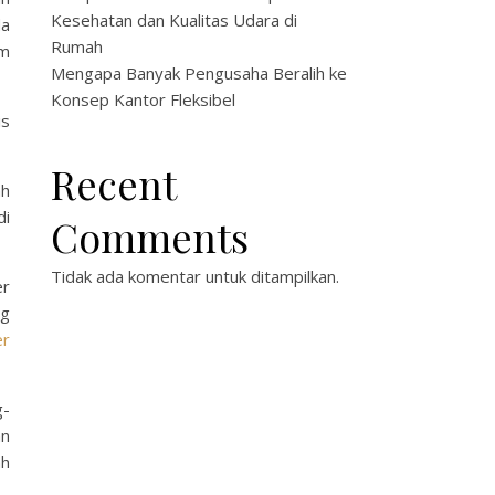
Kesehatan dan Kualitas Udara di
da
Rumah
am
Mengapa Banyak Pengusaha Beralih ke
Konsep Kantor Fleksibel
is
Recent
ah
di
Comments
Tidak ada komentar untuk ditampilkan.
er
ng
er
g-
n
ah