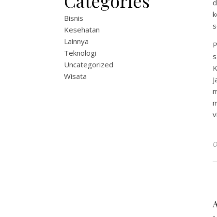
Categories
d
k
Bisnis
s
Kesehatan
Lainnya
P
Teknologi
s
Uncategorized
K
Wisata
J
m
m
v
O