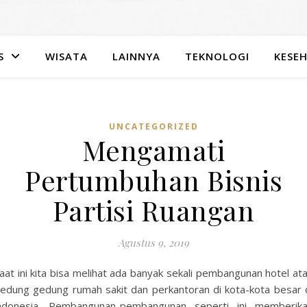
S
WISATA
LAINNYA
TEKNOLOGI
KESE
UNCATEGORIZED
Mengamati
Pertumbuhan Bisnis
Partisi Ruangan
Agustus 9, 2019
aat ini kita bisa melihat ada banyak sekali pembangunan hotel at
edung gedung rumah sakit dan perkantoran di kota-kota besar 
ndonesia. Pembangunan-pembangunan seperti ini memberik