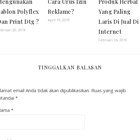
Mengunakan
Cara Urus Izin
Produk Herbal
ablon Polyflex
Reklame?
Yang Paling
April 19, 2019
an Print Dtg ?
Laris Di Jual Di
ebruari 20, 2019
Internet
Februari 26, 2019
TINGGALKAN BALASAN
lamat email Anda tidak akan dipublikasikan.
Ruas yang wajib
itandai
*
Nama
*